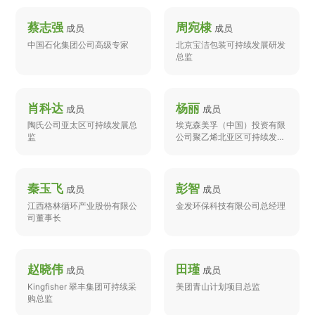
蔡志强
周宛棣
成员
成员
中国石化集团公司高级专家
北京宝洁包装可持续发展研发
总监
肖科达
杨丽
成员
成员
陶氏公司亚太区可持续发展总
埃克森美孚（中国）投资有限
监
公司聚乙烯北亚区可持续发展
总监
秦玉飞
彭智
成员
成员
江西格林循环产业股份有限公
金发环保科技有限公司总经理
司董事长
赵晓伟
田瑾
成员
成员
Kingfisher 翠丰集团可持续采
美团青山计划项目总监
购总监