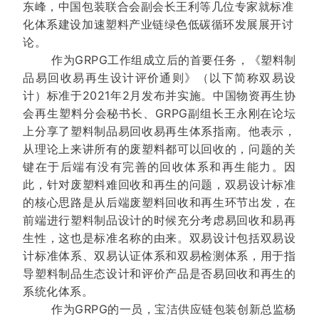
东峰，中国包装联合会副会长王利等几位专家就标准
化体系建设加速塑料产业链绿色低碳循环发展展开讨
论。
作为GRPG工作组成立后的首要任务，《塑料制
品易回收易再生设计评价通则》（以下简称双易设
计）标准于2021年2月发布并实施。中国物资再生协
会再生塑料分会秘书长、GRPG副组长王永刚在论坛
上分享了塑料制品易回收易再生体系指南。他表示，
从理论上来讲所有的废塑料都可以回收的，问题的关
键在于后端有没有完善的回收体系和再生能力。因
此，针对废塑料难回收和再生的问题，双易设计标准
的核心思路是从后端废塑料回收和再生环节出发，在
前端进行塑料制品设计的时候充分考虑易回收和易再
生性，这也是标准名称的由来。双易设计包括双易设
计标准体系、双易认证体系和双易检测体系，用于指
导塑料制品生态设计和评价产品是否易回收和再生的
系统化体系。
作为GRPG的一员，宝洁供应链包装创新总监杨