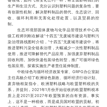
键领域，如同气候变化公约一样，将全面影响我们的
生产和生活方式。充分认识到塑料问题的复杂性，要
有创新性机制，解决塑料制品的替代、生态设计、回
收、循环利用和无害化处理处置，以及贸易的控
制。
生态环境部固体废物与化学品管理技术中心高
级工程师刘刚在解读“十四五”无废城市建设与塑料污
染治理路线图时介绍，“十四五”无废城市建设中，将
推进塑料污染全链条治理，大幅减少一次性塑料制品
使用，推进可降解替代产品应用，加强废弃塑料制品
回收利用。加快快递包装绿色转型，推广可循环绿色
包装应用。探索实施生产者责任延伸制度。
中欧绿色与循环经济政策专家、GRPG办公室副
主任高杨介绍了欧洲绿色新政、循环经济行动计划、
废弃物框架指令、欧洲塑料战略与欧盟塑料税的关
系，并提到，2021年1月份开始征收的欧盟塑料税本
质上是2021至2027年欧盟预算的自有资源。事实
上，这不是一种税收，而是成员国对欧盟的贡献。初